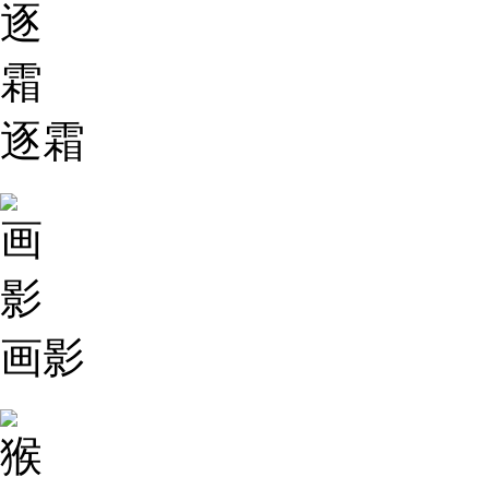
逐霜
画影