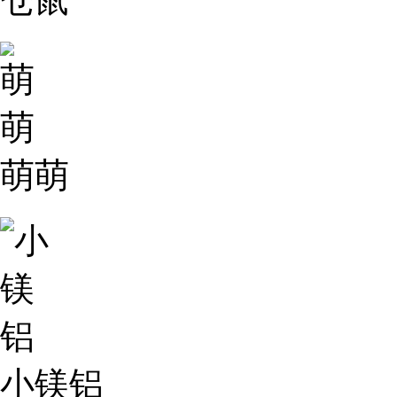
萌萌
小镁铝