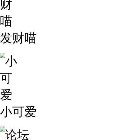
发财喵
小可爱