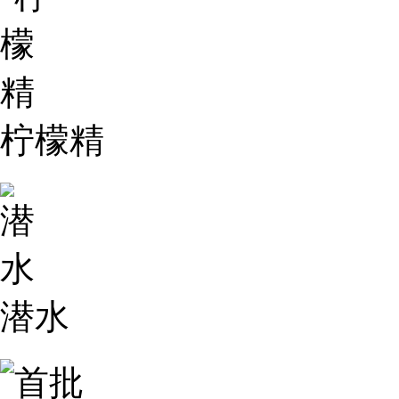
柠檬精
潜水