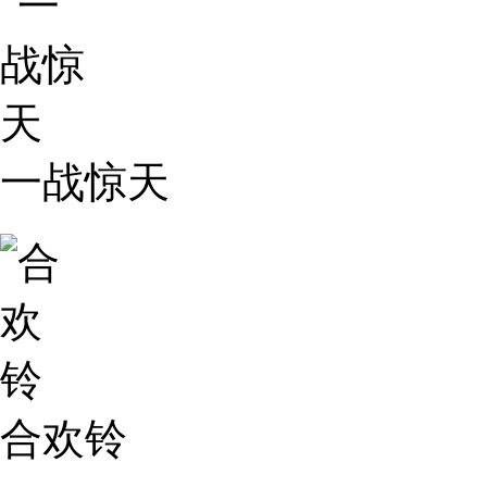
一战惊天
合欢铃