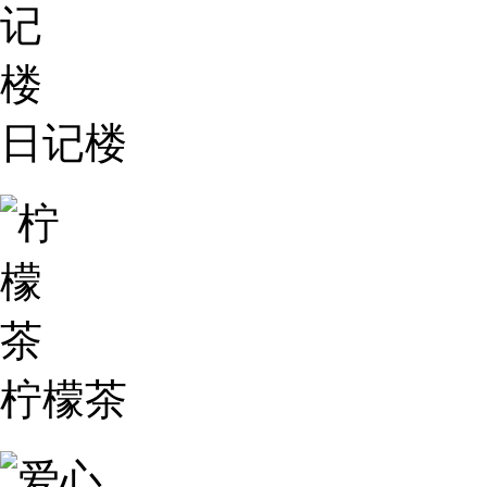
日记楼
柠檬茶