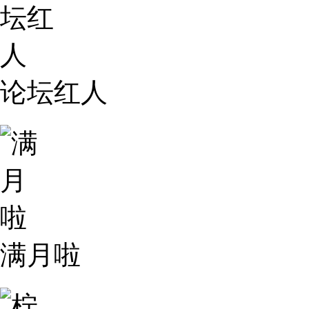
论坛红人
满月啦