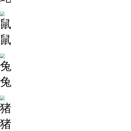
鼠
兔
猪