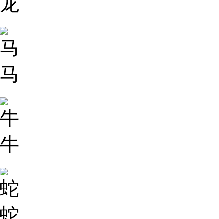
龙
马
牛
蛇