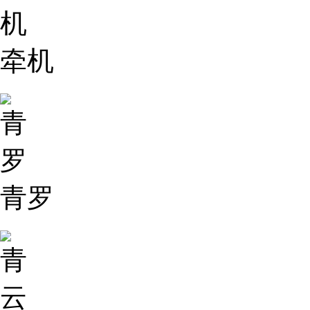
牵机
青罗