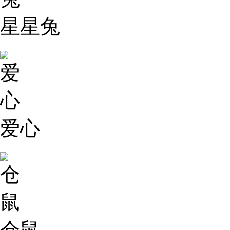
星星兔
爱心
仓鼠