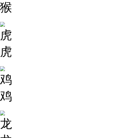
猴
虎
鸡