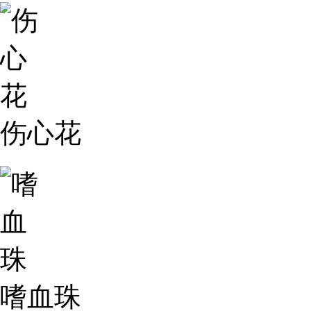
伤心花
嗜血珠