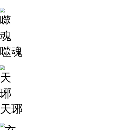
噬魂
天琊