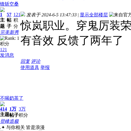
锋斩空桑
1
57
121
发表于 2024-6-5 13:47:33
|
显示全部楼层
主
帖
积
惊岚职业。穿鬼厉装荣
题
子
分
完美新秀
有音效 反馈了两年了
积分
121
发消息
回复
评论
使用道具
举报
不喝奶茶了
414
1万
3万
主题
帖子
积分
登峰造极
.✦ 与你相关 皆是浪漫