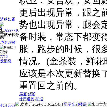
职业：女合欢，女画影
更后出现异常，跟之
清秋如霜
势也出现异常，腿会
5
3229
7716
主
备时装，常态下都变
帖子
积分
题
声名远播
胀，跑步的时候，很
积分
7716
情况。(金茶装，鲜花
发消息
应该是本次更新替换
重置回之前的。
回复
评论
使用道具
举报
发表于 2024-6-5 16:21:47
|
显示全部楼层
七月2008