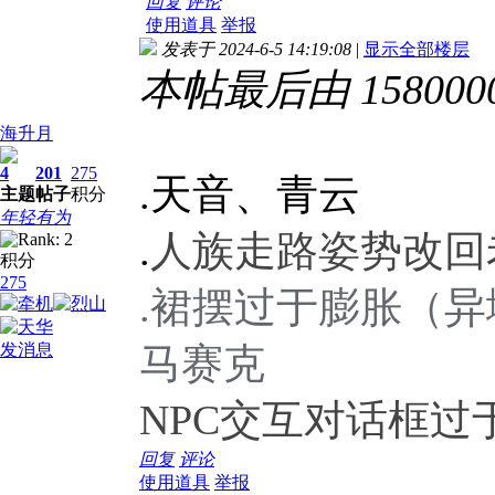
回复
评论
使用道具
举报
发表于 2024-6-5 14:19:08
|
显示全部楼层
本帖最后由 15800008
海升月
4
201
275
.天音、青云
主题
帖子
积分
年轻有为
人族走路姿势改回
.
积分
275
裙摆过于膨胀（异
.
马赛克
发消息
NPC交互对话框
回复
评论
使用道具
举报