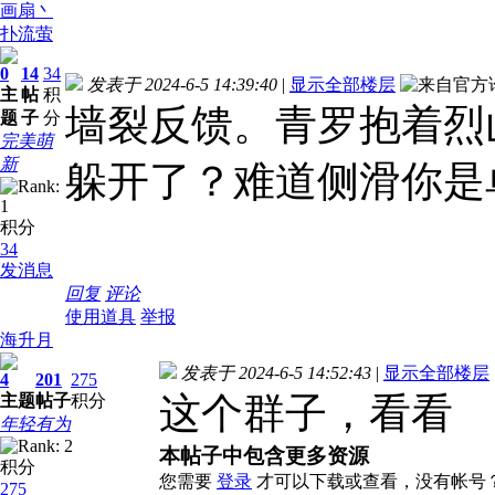
画扇丶
扑流萤
0
14
34
发表于 2024-6-5 14:39:40
|
显示全部楼层
主
帖
积
墙裂反馈。青罗抱着烈
题
子
分
完美萌
新
躲开了？
难道侧滑你是
积分
34
发消息
回复
评论
使用道具
举报
海升月
发表于 2024-6-5 14:52:43
|
显示全部楼层
4
201
275
这个群子，看看
主题
帖子
积分
年轻有为
本帖子中包含更多资源
积分
您需要
登录
才可以下载或查看，没有帐号
275