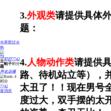
3.
外观类
请提供具体
题：
仓库而过火
热
72
3727
7742
4.
人物动作类
请提供
主
帖子
积分
题
声名远播
路、待机站立等），
积分
太丑了！！现在男号
7742
发消息
度过大，双手摆的太