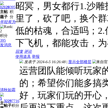
昭冥，男女都行1.沙
12
120
395
主
帖
积
里了，砍了吧，换个群
题
子
分
年轻有为
低的枯魂，合适吗；2
积分
下飞机，都能攻击，为
395
发消息
回复
评论
使用道具
举报
发表于 2024-6-5 16:26:48
|
显示全部楼层
运营团队能倾听玩家
的；希望你们能多搞
清秋如霜
好，玩家们玩的开心
5
3229
7716
主
后再说下重点，这次
帖子
积分