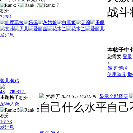
战斗
积分
32781
发消息
本帖子中
您需要
登录
x
回复
评论
使用道具
举
聱儿润鸡
43
7893
1万
发表于 2024-6-5 14:02:09
|
显示全部楼层
主题
帖子
积分
自己什么水平自己
出神入化
积分
16133
发消息