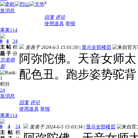
x
发消息
回复
评论
使用道具
举报
果果114
0
4
24
主
帖
积
发表于 2024-6-5 15:01:50
|
显示全部楼层
题
子
分
阿弥陀佛。天音女师太
完美萌
新
配色丑。跑步姿势驼背
积分
24
发消息
回复
评论
使用道具
举报
果果114
0
4
24
发表于 2024-6-5 15:03:34
|
显示全部楼层
主
帖
积