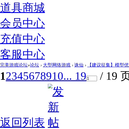
道具商城
会员中心
充值中心
客服中心
完美游戏论坛
»
论坛
›
大型网络游戏
›
诛仙
›
【建议征集】模型优化
1
2
3
4
5
6
7
8
9
10
... 19
/ 19 
返回列表