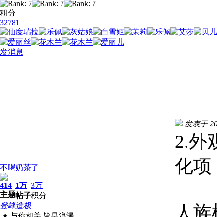
积分
32781
发消息
发表于 2024
2.
化项
不喝奶茶了
414
1万
3万
主题
帖子
积分
登峰造极
人族
.✦ 与你相关 皆是浪漫