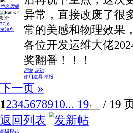
题
声名远播
异常，直接改废了很
积分
7716
常的美感和物理效果
发消息
各位开发运维大佬20
奖翻番！！！
回复
评论
使用道具
举报
下一页 »
1
2
3
4
5
6
7
8
9
10
... 19
/ 19 
返回列表
高级模式