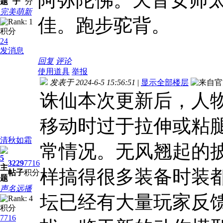
阿弥陀佛。天音女师
题
子
分
完美萌新
佳。跑步驼背。
积分
24
发消息
回复
评论
使用道具
举报
发表于 2024-6-5 15:56:51
|
显示全部楼层
诛仙本次更新后，人
移动时过于拉伸或粘
清秋如霜
常情况。无风翘起的
5
3229
7716
主
样搞得很多装备时装
帖子
积分
题
声名远播
坛已经有大量玩家反
积分
7716