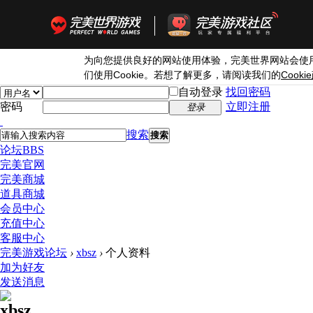
为向您提供良好的网站使用体验，完美世界网站会使
Cookie
Cookie
们使用
。若想了解更多，请阅读我们的
自动登录
找回密码
密码
立即注册
登录
搜索
搜索
论坛
BBS
完美官网
完美商城
道具商城
会员中心
充值中心
客服中心
完美游戏论坛
›
xbsz
›
个人资料
加为好友
发送消息
xbsz