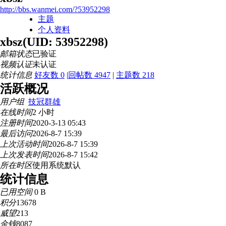
http://bbs.wanmei.com/?53952298
主题
个人资料
xbsz
(UID: 53952298)
邮箱状态
已验证
视频认证
未认证
统计信息
好友数 0
|
回帖数 4947
|
主题数 218
活跃概况
用户组
技冠群雄
在线时间
2 小时
注册时间
2020-3-13 05:43
最后访问
2026-8-7 15:39
上次活动时间
2026-8-7 15:39
上次发表时间
2026-8-7 15:42
所在时区
使用系统默认
统计信息
已用空间
0 B
积分
13678
威望
213
金钱
8087