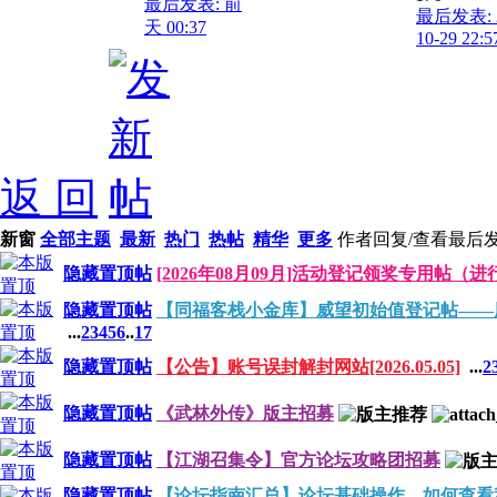
最后发表:
前
最后发表: 2
天 00:37
10-29 22:5
返 回
新窗
全部主题
最新
热门
热帖
精华
更多
作者
回复/查看
最后
隐藏置顶帖
[2026年08月09月]活动登记领奖专用帖（
隐藏置顶帖
【同福客栈小金库】威望初始值登记帖——
...
2
3
4
5
6
..
17
隐藏置顶帖
【公告】账号误封解封网站[2026.05.05]
...
2
隐藏置顶帖
《武林外传》版主招募
隐藏置顶帖
【江湖召集令】官方论坛攻略团招募
隐藏置顶帖
【论坛指南汇总】论坛基础操作、如何查看