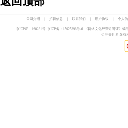
返回顶部
公司介绍
|
招聘信息
|
联系我们
|
用户协议
|
个人信
京ICP证：
160281
号 京ICP备：
15025398
号-6 《网络文化经营许可证》编
© 完美世界 版权所有 Pe