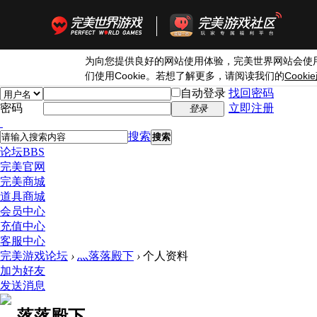
为向您提供良好的网站使用体验，完美世界网站会使
Cookie
Cookie
们使用
。若想了解更多，请阅读我们的
自动登录
找回密码
密码
立即注册
登录
搜索
搜索
论坛
BBS
完美官网
完美商城
道具商城
会员中心
充值中心
客服中心
完美游戏论坛
›
灬落落殿下
›
个人资料
加为好友
发送消息
灬落落殿下