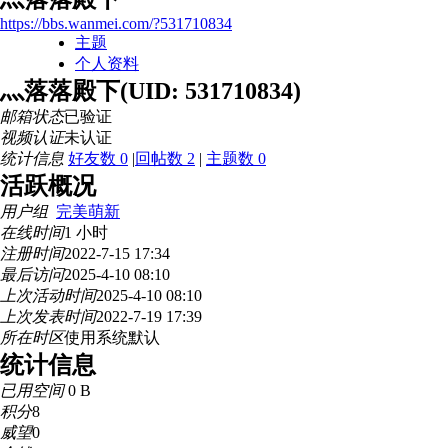
https://bbs.wanmei.com/?531710834
主题
个人资料
灬落落殿下
(UID: 531710834)
邮箱状态
已验证
视频认证
未认证
统计信息
好友数 0
|
回帖数 2
|
主题数 0
活跃概况
用户组
完美萌新
在线时间
1 小时
注册时间
2022-7-15 17:34
最后访问
2025-4-10 08:10
上次活动时间
2025-4-10 08:10
上次发表时间
2022-7-19 17:39
所在时区
使用系统默认
统计信息
已用空间
0 B
积分
8
威望
0