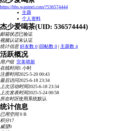
https://bbs.wanmei.com/?536574444
主题
个人资料
杰少爱喝茶
(UID: 536574444)
邮箱状态
已验证
视频认证
未认证
统计信息
好友数 0
|
回帖数 0
|
主题数 4
活跃概况
用户组
完美萌新
在线时间
1 小时
注册时间
2025-5-20 00:43
最后访问
2025-6-18 23:34
上次活动时间
2025-6-18 23:34
上次发表时间
2025-5-24 00:58
所在时区
使用系统默认
统计信息
已用空间
0 B
积分
17
威望
0