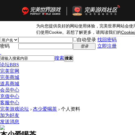
为向您提供良好的网站使用体验，完美世界网站会使
Cookie
Cookie
们使用
。若想了解更多，请阅读我们的
自动登录
找回密码
密码
立即注册
登录
搜索
搜索
论坛
BBS
完美官网
完美商城
道具商城
会员中心
充值中心
客服中心
完美游戏论坛
›
杰少爱喝茶
›
个人资料
加为好友
发送消息
杰少爱喝茶