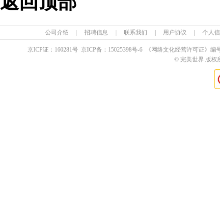
返回顶部
公司介绍
|
招聘信息
|
联系我们
|
用户协议
|
个人信
京ICP证：
160281
号 京ICP备：
15025398
号-6 《网络文化经营许可证》编
© 完美世界 版权所有 Pe