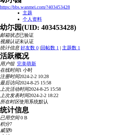
https://bbs.wanmei.com/?403453428
主题
个人资料
幼尓园
(UID: 403453428)
邮箱状态
已验证
视频认证
未认证
统计信息
好友数 0
|
回帖数 1
|
主题数 1
活跃概况
用户组
完美萌新
在线时间
1 小时
注册时间
2024-2-2 10:28
最后访问
2024-8-25 15:58
上次活动时间
2024-8-25 15:58
上次发表时间
2024-2-2 18:22
所在时区
使用系统默认
统计信息
已用空间
0 B
积分
7
威望
0