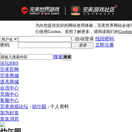
为向您提供良好的网站使用体验，完美世界网站会使
Cookie
Cookie
们使用
。若想了解更多，请阅读我们的
自动登录
找回密码
密码
立即注册
登录
搜索
搜索
论坛
BBS
完美官网
完美商城
道具商城
会员中心
充值中心
客服中心
完美游戏论坛
›
幼尓园
›
个人资料
加为好友
发送消息
幼尓园