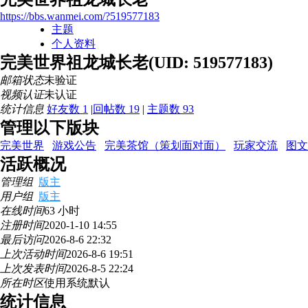
https://bbs.wanmei.com/?519577183
主题
个人资料
完美世界祖龙城长老
(UID: 519577183)
邮箱状态
未验证
视频认证
未认证
统计信息
好友数 1
|
回帖数 19
|
主题数 93
管理以下版块
完美世界
游戏公告
完美茶馆（策划面对面）
玩家交流
图文
活跃概况
管理组
版主
用户组
版主
在线时间
63 小时
注册时间
2020-1-10 14:55
最后访问
2026-8-6 22:32
上次活动时间
2026-8-6 19:51
上次发表时间
2026-8-5 22:24
所在时区
使用系统默认
统计信息