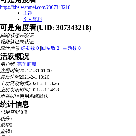
https://bbs.wanmei.com/?307343218
主题
个人资料
可是角度看
(UID: 307343218)
邮箱状态
未验证
视频认证
未认证
统计信息
好友数 0
|
回帖数 2
|
主题数 0
活跃概况
用户组
完美萌新
注册时间
2021-1-31 01:00
最后访问
2021-2-1 13:26
上次活动时间
2021-2-1 13:26
上次发表时间
2021-2-1 14:28
所在时区
使用系统默认
统计信息
已用空间
0 B
积分
5
威望
0
金钱
3