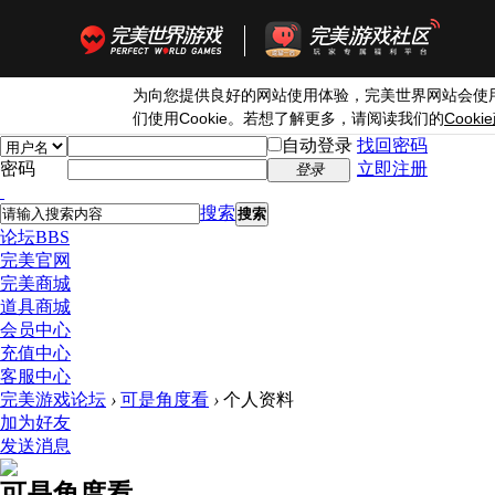
为向您提供良好的网站使用体验，完美世界网站会使
Cookie
Cookie
们使用
。若想了解更多，请阅读我们的
自动登录
找回密码
密码
立即注册
登录
搜索
搜索
论坛
BBS
完美官网
完美商城
道具商城
会员中心
充值中心
客服中心
完美游戏论坛
›
可是角度看
›
个人资料
加为好友
发送消息
可是角度看