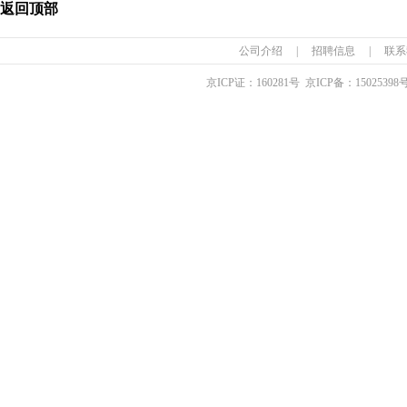
返回顶部
公司介绍
|
招聘信息
|
联系
京ICP证：
160281
号 京ICP备：
15025398