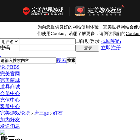
为向您提供良好的网站使用体验，完美世界网站会使
Cookie
Cookie
们使用
。若想了解更多，请阅读我们的
自动登录
找回密码
密码
立即注册
登录
搜索
搜索
论坛
BBS
完美官网
完美商城
道具商城
会员中心
充值中心
客服中心
完美游戏论坛
›
唐三ge
›
好友
加为好友
发送消息
唐三ge