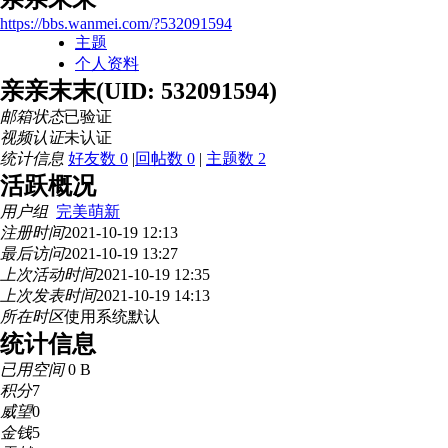
https://bbs.wanmei.com/?532091594
主题
个人资料
亲亲末末
(UID: 532091594)
邮箱状态
已验证
视频认证
未认证
统计信息
好友数 0
|
回帖数 0
|
主题数 2
活跃概况
用户组
完美萌新
注册时间
2021-10-19 12:13
最后访问
2021-10-19 13:27
上次活动时间
2021-10-19 12:35
上次发表时间
2021-10-19 14:13
所在时区
使用系统默认
统计信息
已用空间
0 B
积分
7
威望
0
金钱
5