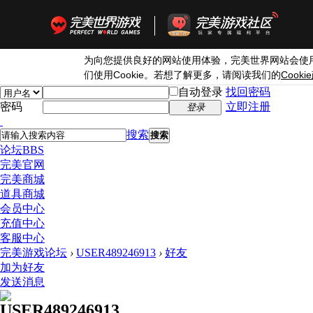
为向您提供良好的网站使用体验，完美世界网站会使
Cookie
Cookie
们使用
。若想了解更多，请阅读我们的
自动登录
找回密码
密码
立即注册
登录
搜索
搜索
论坛
BBS
完美官网
完美商城
道具商城
会员中心
充值中心
客服中心
完美游戏论坛
›
USER489246913
›
好友
加为好友
发送消息
USER489246913