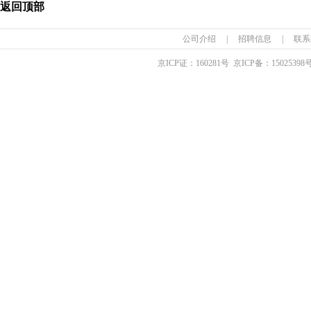
返回顶部
公司介绍
|
招聘信息
|
联系
京ICP证：
160281
号 京ICP备：
15025398