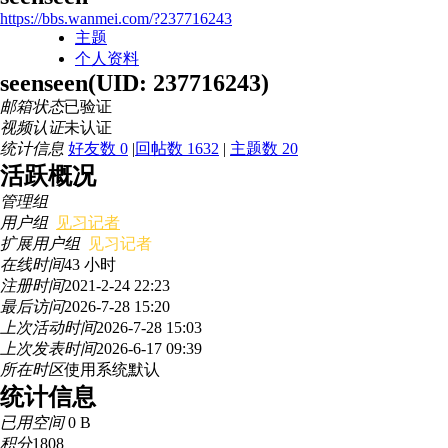
https://bbs.wanmei.com/?237716243
主题
个人资料
seenseen
(UID: 237716243)
邮箱状态
已验证
视频认证
未认证
统计信息
好友数 0
|
回帖数 1632
|
主题数 20
活跃概况
管理组
用户组
见习记者
扩展用户组
见习记者
在线时间
43 小时
注册时间
2021-2-24 22:23
最后访问
2026-7-28 15:20
上次活动时间
2026-7-28 15:03
上次发表时间
2026-6-17 09:39
所在时区
使用系统默认
统计信息
已用空间
0 B
积分
1808