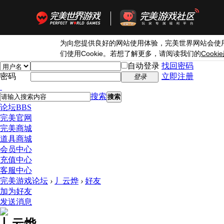
为向您提供良好的网站使用体验，完美世界网站会使
Cookie
Cookie
们使用
。若想了解更多，请阅读我们的
自动登录
找回密码
密码
立即注册
登录
搜索
搜索
论坛
BBS
完美官网
完美商城
道具商城
会员中心
充值中心
客服中心
完美游戏论坛
›
丿云烨
›
好友
加为好友
发送消息
丿云烨