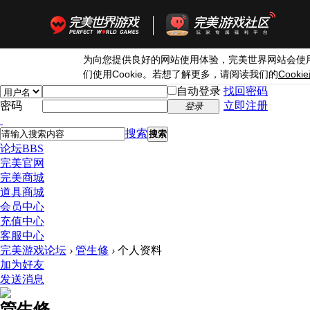
为向您提供良好的网站使用体验，完美世界网站会使
Cookie
Cookie
们使用
。若想了解更多，请阅读我们的
自动登录
找回密码
密码
立即注册
登录
搜索
搜索
论坛
BBS
完美官网
完美商城
道具商城
会员中心
充值中心
客服中心
完美游戏论坛
›
管生修
›
个人资料
加为好友
发送消息
管生修