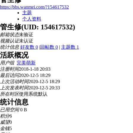
https://bbs.wanmei.com/?154617532
主题
个人资料
管生修
(UID: 154617532)
邮箱状态
未验证
视频认证
未认证
统计信息
好友数 0
|
回帖数 0
|
主题数 1
活跃概况
用户组
完美萌新
注册时间
2018-1-18 20:03
最后访问
2020-12-5 18:29
上次活动时间
2020-12-5 18:29
上次发表时间
2020-12-5 20:33
所在时区
使用系统默认
统计信息
已用空间
0 B
积分
6
威望
0
金钱
5