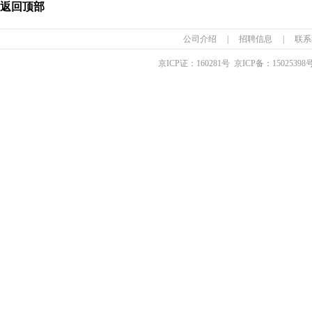
返回顶部
公司介绍
|
招聘信息
|
联系
京ICP证：
160281
号 京ICP备：
15025398