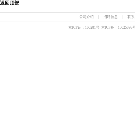
返回顶部
公司介绍
|
招聘信息
|
联系
京ICP证：
160281
号 京ICP备：
15025398