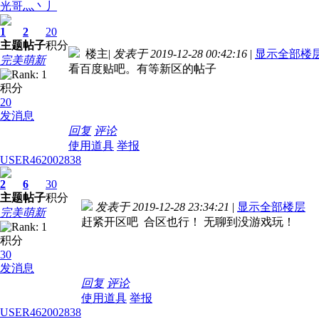
光哥灬丶丿
1
2
20
主题
帖子
积分
楼主
|
发表于 2019-12-28 00:42:16
|
显示全部楼
完美萌新
看百度贴吧。有等新区的帖子
积分
20
发消息
回复
评论
使用道具
举报
USER462002838
2
6
30
主题
帖子
积分
发表于 2019-12-28 23:34:21
|
显示全部楼层
完美萌新
赶紧开区吧 合区也行！ 无聊到没游戏玩！
积分
30
发消息
回复
评论
使用道具
举报
USER462002838