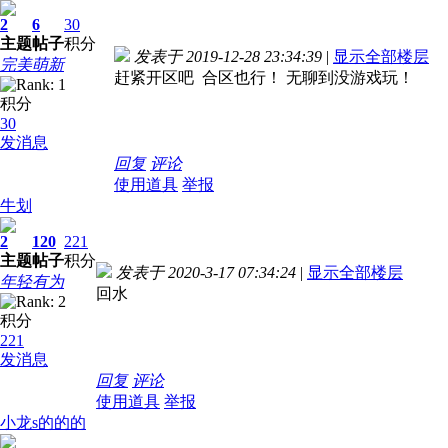
2
6
30
主题
帖子
积分
发表于 2019-12-28 23:34:39
|
显示全部楼层
完美萌新
赶紧开区吧 合区也行！ 无聊到没游戏玩！
积分
30
发消息
回复
评论
使用道具
举报
牛划
2
120
221
主题
帖子
积分
发表于 2020-3-17 07:34:24
|
显示全部楼层
年轻有为
回水
积分
221
发消息
回复
评论
使用道具
举报
小龙s的的的