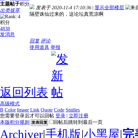
主题
帖子
积分
发表于 2020-11-4 17:10:36
|
显示全部楼层
出类拔萃
隔壁诛仙过来的，这论坛真荒凉啊
积分
4838
发消息
回复
评论
使用道具
举报
返回列表
高级模式
B
Color
Image
Link
Quote
Code
Smilies
您需要登录后才可以回帖
登录
|
立即注册
本版积分规则
回帖后跳转到最后一页
发表回复
Archiver
|
手机版
|
小黑屋
|
完