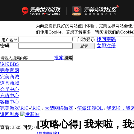
为向您提供良好的网站使用体验，完美世界网站会使
Cookie
Cookie
们使用
。若想了解更多，请阅读我们的
自动登录
找回密码
密码
立即注册
登录
搜索
搜索
论坛
BBS
完美官网
完美商城
道具商城
会员中心
充值中心
客服中心
完美游戏论坛
»
论坛
›
大型网络游戏
›
笑傲江湖OL
›
我来啦，我
返回列表
[攻略心得]
我来啦，我
查看:
3505
|
回复:
0
[复制链接]