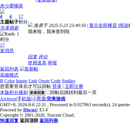
杰少爱喝茶
4
4
17
主题
帖子
积分
发表于 2025-5-23 23:49:50
|
显示全部楼层
|
阅读
完美萌新
我来啦，我来签到啦
积分
17
发消息
回复
评论
使用道具
举报
返回列表
高级模式
B
Color
Image
Link
Quote
Code
Smilies
您需要登录后才可以回帖
登录
|
立即注册
本版积分规则
回帖后跳转到最后一页
发表回复
Archiver
|
手机版
|
小黑屋
|
完美游戏
GMT+8, 2026-8-8 22:31
, Processed in 0.027963 second(s), 24 queries
Powered by
Discuz!
X3.4
Copyright © 2001-2020, Tencent Cloud.
快速回复
返回顶部
返回列表