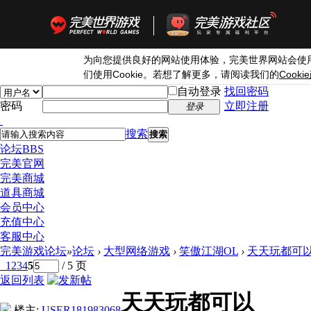
为向您提供良好的网站使用体验，完美世界网站会使
Cookie
Cookie
们使用
。若想了解更多，请阅读我们的
自动登录
找回密码
密码
立即注册
登录
搜索
搜索
论坛
BBS
完美官网
完美商城
道具商城
会员中心
充值中心
客服中心
完美游戏论坛
»
论坛
›
大型网络游戏
›
笑傲江湖OL
›
天天玩都可
1
2
3
4
5
/ 5 页
返回列表
天天玩都可以
楼主:
USER181983068