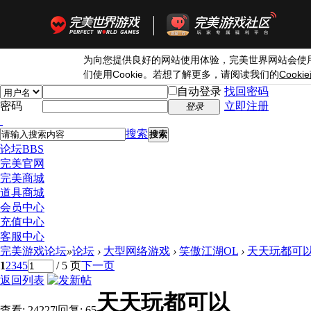
为向您提供良好的网站使用体验，完美世界网站会使
Cookie
Cookie
们使用
。若想了解更多，请阅读我们的
自动登录
找回密码
密码
立即注册
登录
搜索
搜索
论坛
BBS
完美官网
完美商城
道具商城
会员中心
充值中心
客服中心
完美游戏论坛
»
论坛
›
大型网络游戏
›
笑傲江湖OL
›
天天玩都可
1
2
3
4
5
/ 5 页
下一页
返回列表
天天玩都可以
查看:
24227
|
回复:
65