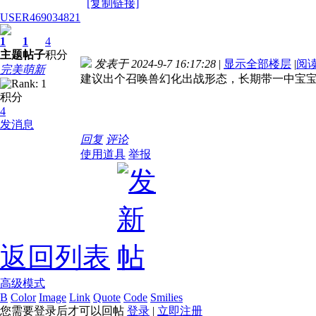
[复制链接]
USER469034821
1
1
4
主题
帖子
积分
发表于 2024-9-7 16:17:28
|
显示全部楼层
|
阅
完美萌新
建议出个召唤兽幻化出战形态，长期带一中宝
积分
4
发消息
回复
评论
使用道具
举报
返回列表
高级模式
B
Color
Image
Link
Quote
Code
Smilies
您需要登录后才可以回帖
登录
|
立即注册