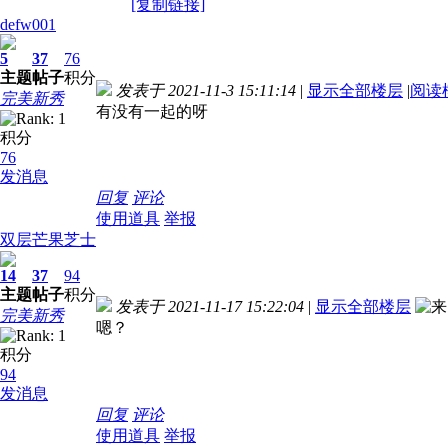
[复制链接]
defw001
5
37
76
主题
帖子
积分
发表于 2021-11-3 15:11:14
|
显示全部楼层
|
阅读
完美新秀
有没有一起的呀
积分
76
发消息
回复
评论
使用道具
举报
双层芒果芝士
14
37
94
主题
帖子
积分
发表于 2021-11-17 15:22:04
|
显示全部楼层
完美新秀
嗯？
积分
94
发消息
回复
评论
使用道具
举报