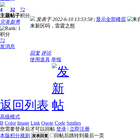
4
32
72
主题
帖子
积分
发表于 2022-6-10 13:53:58
|
显示全部楼层
完美新秀
来新区吗，雷霆之怒
积分
72
发消息
回复
评论
使用道具
举报
返回列表
高级模式
B
Color
Image
Link
Quote
Code
Smilies
您需要登录后才可以回帖
登录
|
立即注册
本版积分规则
回帖后跳转到最后一页
发表回复