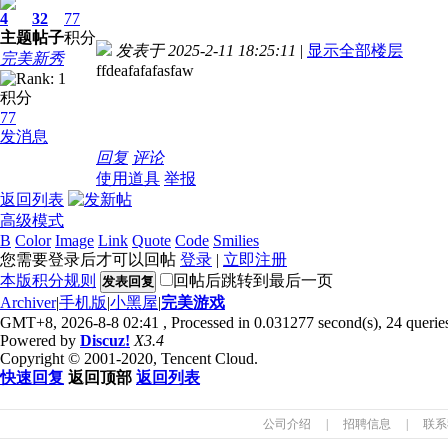
4
32
77
主题
帖子
积分
发表于 2025-2-11 18:25:11
|
显示全部楼层
完美新秀
ffdeafafafasfaw
积分
77
发消息
回复
评论
使用道具
举报
返回列表
高级模式
B
Color
Image
Link
Quote
Code
Smilies
您需要登录后才可以回帖
登录
|
立即注册
本版积分规则
回帖后跳转到最后一页
发表回复
Archiver
|
手机版
|
小黑屋
|
完美游戏
GMT+8, 2026-8-8 02:41
, Processed in 0.031277 second(s), 24 queries
Powered by
Discuz!
X3.4
Copyright © 2001-2020, Tencent Cloud.
快速回复
返回顶部
返回列表
公司介绍
|
招聘信息
|
联系