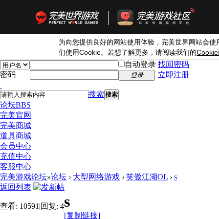
为向您提供良好的网站使用体验，完美世界网站会使
Cookie
Cookie
们使用
。若想了解更多，请阅读我们的
自动登录
找回密码
密码
立即注册
登录
搜索
搜索
论坛
BBS
完美官网
完美商城
道具商城
会员中心
充值中心
客服中心
完美游戏论坛
»
论坛
›
大型网络游戏
›
笑傲江湖OL
›
s
返回列表
s
查看:
10591
|
回复:
4
[复制链接]