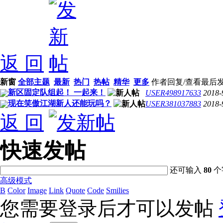
返 回
新窗
全部主题
最新
热门
热帖
精华
更多
作者
回复/查看
最后
新区固定队组起！ 一起来！
USER498917633
2018-
现在笑傲江湖新人还能玩吗？
USER381037883
2018-
返 回
快速发帖
还可输入
80
个
高级模式
B
Color
Image
Link
Quote
Code
Smilies
您需要登录后才可以发帖