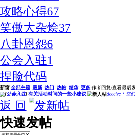
攻略心得
67
笑傲大杂烩
37
八卦恩怨
6
公会入驻
1
捏脸代码
新窗
全部主题
最新
热门
热帖
精华
更多
作者
回复/查看
最后
[
公会入驻
]
有关活动时间的一些小建议
deceive丶空
返 回
快速发帖