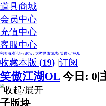
道具商城
会员中心
充值中心
客服中心
完美游戏论坛
»
论坛
›
大型网络游戏
›
笑傲江湖OL
收藏本版
(
19
)
|
订阅
笑傲江湖OL
今日:
0
|
子版块