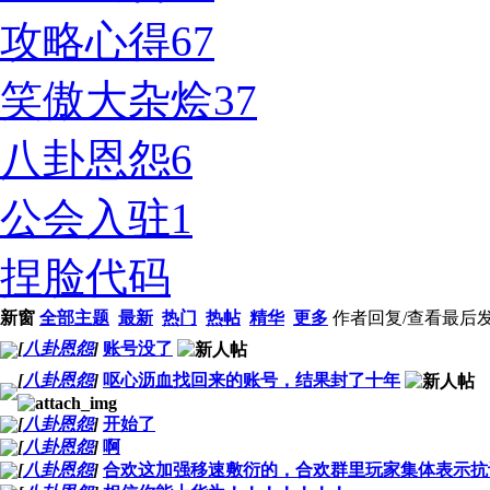
攻略心得
67
笑傲大杂烩
37
八卦恩怨
6
公会入驻
1
捏脸代码
新窗
全部主题
最新
热门
热帖
精华
更多
作者
回复/查看
最后
[
八卦恩怨
]
账号没了
[
八卦恩怨
]
呕心沥血找回来的账号，结果封了十年
[
八卦恩怨
]
开始了
[
八卦恩怨
]
啊
[
八卦恩怨
]
合欢这加强移速敷衍的，合欢群里玩家集体表示抗议，