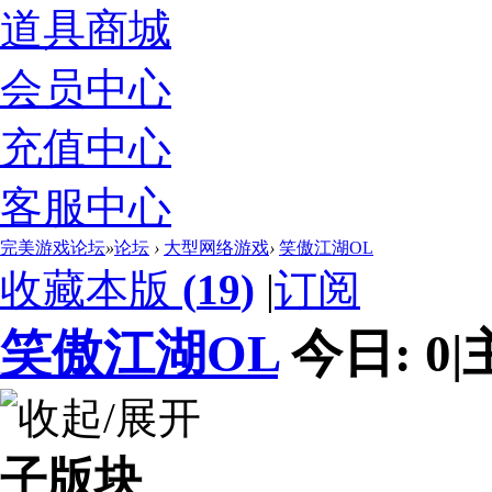
道具商城
会员中心
充值中心
客服中心
完美游戏论坛
»
论坛
›
大型网络游戏
›
笑傲江湖OL
收藏本版
(
19
)
|
订阅
笑傲江湖OL
今日:
0
|
子版块