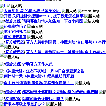
1
大家注意 .新的骗术.自己亲身经历.
开启/关闭挂机快捷键shift+z，按了没用怎么回事
[
综合交流
]
请问哪位知情人能告知一下这个问题
还在维护吗？
求个官网礼包
求客服来看看
[
官方活动区
]
官方人员看到回复，神魔大陆2自由港与YY举行
[
官方活动区
]
官方人员，看到回帖**，神魔大陆2自由港与Y
[
综合交流
]
求助官方工作人员
《神魔大陆2·狂欢不夜城》5月14日全服更新公告
倒计时一天《神魔大陆2》经典服明日开启
自由港 没有看到服务器 怎样预创建呀！~~
[
综合交流
]
能不能出个怀旧服？只到60级的或者80也行啊
[
在线客服
]
以前的角色还能找回吗？
新版本等级上限是多少？