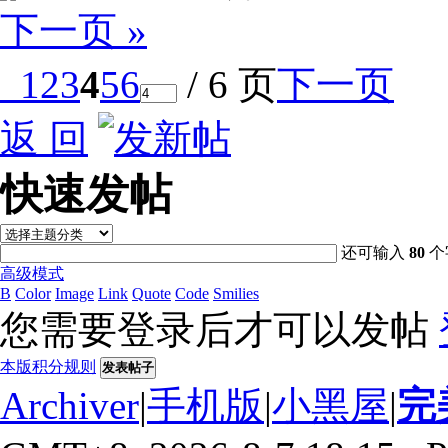
下一页 »
1
2
3
4
5
6
/ 6 页
下一页
返 回
快速发帖
还可输入
80
个
高级模式
B
Color
Image
Link
Quote
Code
Smilies
您需要登录后才可以发帖
本版积分规则
发表帖子
Archiver
|
手机版
|
小黑屋
|
完