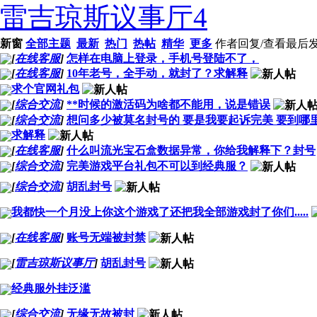
雷吉琼斯议事厅
4
新窗
全部主题
最新
热门
热帖
精华
更多
作者
回复/查看
最后
[
在线客服
]
怎样在电脑上登录，手机号登陆不了，
[
在线客服
]
10年老号，全手动，就封了？求解释
求个官网礼包
[
综合交流
]
**时候的激活码为啥都不能用，说是错误
[
综合交流
]
想问多少被莫名封号的 要是我要起诉完美 要到哪
求解释
[
在线客服
]
什么叫流光宝石盒数据异常，你给我解释下？封号
[
综合交流
]
完美游戏平台礼包不可以到经典服？
[
综合交流
]
胡乱封号
我都快一个月没上你这个游戏了还把我全部游戏封了你们.....
[
在线客服
]
账号无端被封禁
[
雷吉琼斯议事厅
]
胡乱封号
经典服外挂泛滥
[
综合交流
]
无缘无故被封