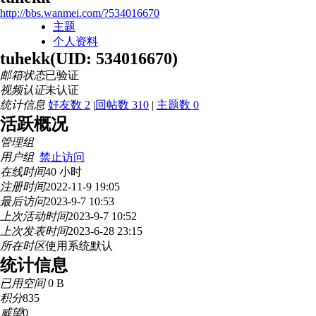
http://bbs.wanmei.com/?534016670
主题
个人资料
tuhekk
(UID: 534016670)
邮箱状态
已验证
视频认证
未认证
统计信息
好友数 2
|
回帖数 310
|
主题数 0
活跃概况
管理组
用户组
禁止访问
在线时间
40 小时
注册时间
2022-11-9 19:05
最后访问
2023-9-7 10:53
上次活动时间
2023-9-7 10:52
上次发表时间
2023-6-28 23:15
所在时区
使用系统默认
统计信息
已用空间
0 B
积分
835
威望
0