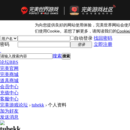
为向您提供良好的网站使用体验，完美世界网站会使
Cookie
Cookie
们使用
。若想了解更多，请阅读我们的
自动登录
找回密码
密码
立即注册
登录
搜索
搜索
论坛
BBS
完美官网
完美商城
道具商城
会员中心
充值中心
客服中心
完美游戏论坛
›
tuhekk
›
个人资料
加为好友
发送消息
tuhekk