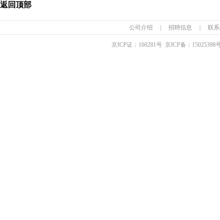
返回顶部
公司介绍
|
招聘信息
|
联系
京ICP证：
160281
号 京ICP备：
15025398