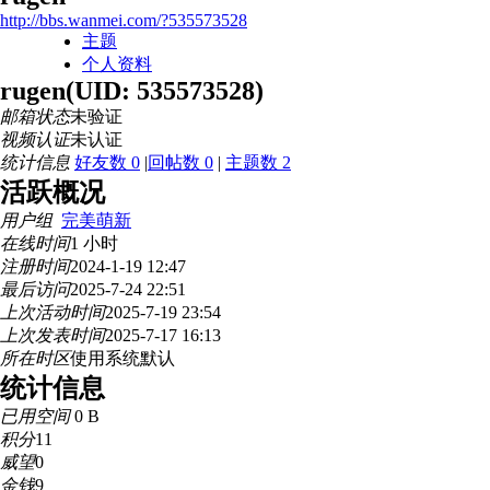
http://bbs.wanmei.com/?535573528
主题
个人资料
rugen
(UID: 535573528)
邮箱状态
未验证
视频认证
未认证
统计信息
好友数 0
|
回帖数 0
|
主题数 2
活跃概况
用户组
完美萌新
在线时间
1 小时
注册时间
2024-1-19 12:47
最后访问
2025-7-24 22:51
上次活动时间
2025-7-19 23:54
上次发表时间
2025-7-17 16:13
所在时区
使用系统默认
统计信息
已用空间
0 B
积分
11
威望
0
金钱
9