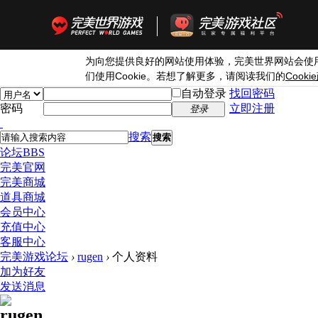
为向您提供良好的网站使用体验，完美世界网站会使
Cookie
Cookie
们使用
。若想了解更多，请阅读我们的
自动登录
找回密码
密码
立即注册
登录
搜索
搜索
论坛
BBS
完美官网
完美商城
道具商城
会员中心
充值中心
客服中心
完美游戏论坛
›
rugen
›
个人资料
加为好友
发送消息
rugen