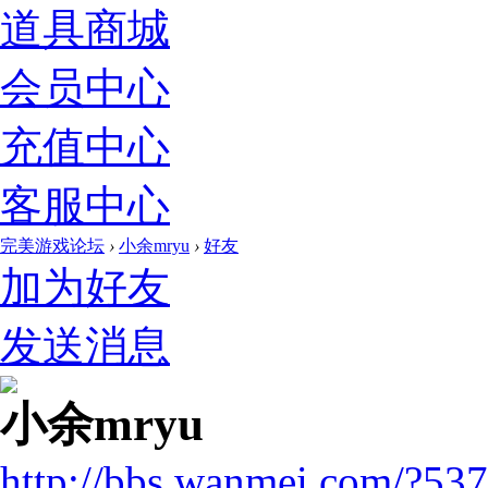
道具商城
会员中心
充值中心
客服中心
完美游戏论坛
›
小余mryu
›
好友
加为好友
发送消息
小余mryu
http://bbs.wanmei.com/?53