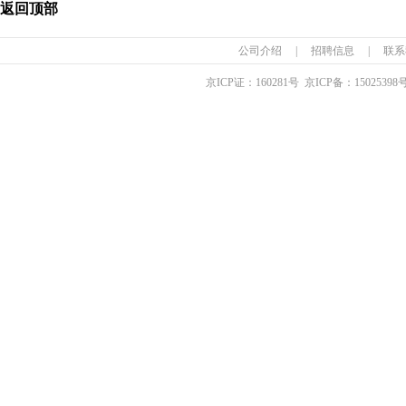
返回顶部
公司介绍
|
招聘信息
|
联系
京ICP证：
160281
号 京ICP备：
15025398