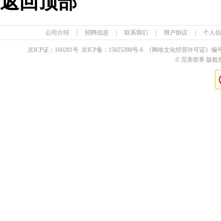
返回顶部
公司介绍
|
招聘信息
|
联系我们
|
用户协议
|
个人信
京ICP证：
160281
号 京ICP备：
15025398
号-6 《网络文化经营许可证》编
© 完美世界 版权所有 Pe