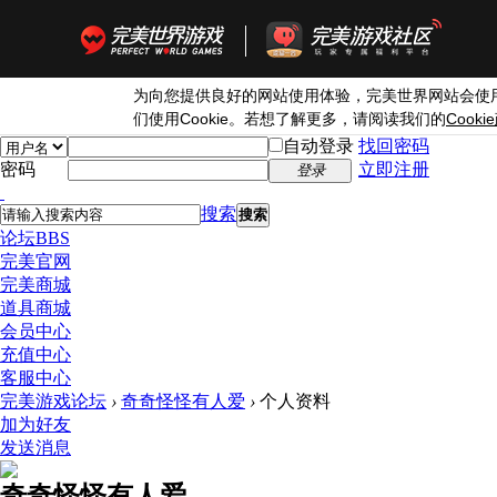
为向您提供良好的网站使用体验，完美世界网站会使
Cookie
Cookie
们使用
。若想了解更多，请阅读我们的
自动登录
找回密码
密码
立即注册
登录
搜索
搜索
论坛
BBS
完美官网
完美商城
道具商城
会员中心
充值中心
客服中心
完美游戏论坛
›
奇奇怪怪有人爱
›
个人资料
加为好友
发送消息
奇奇怪怪有人爱