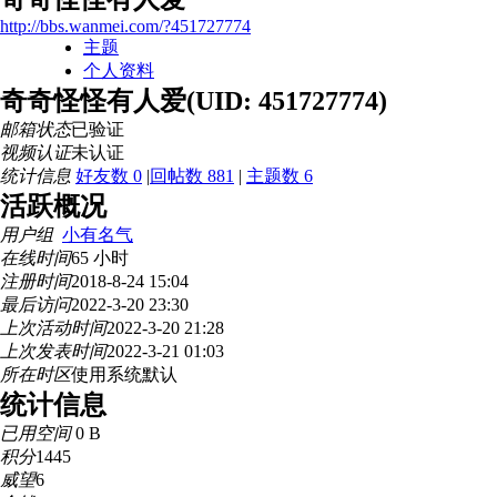
http://bbs.wanmei.com/?451727774
主题
个人资料
奇奇怪怪有人爱
(UID: 451727774)
邮箱状态
已验证
视频认证
未认证
统计信息
好友数 0
|
回帖数 881
|
主题数 6
活跃概况
用户组
小有名气
在线时间
65 小时
注册时间
2018-8-24 15:04
最后访问
2022-3-20 23:30
上次活动时间
2022-3-20 21:28
上次发表时间
2022-3-21 01:03
所在时区
使用系统默认
统计信息
已用空间
0 B
积分
1445
威望
6