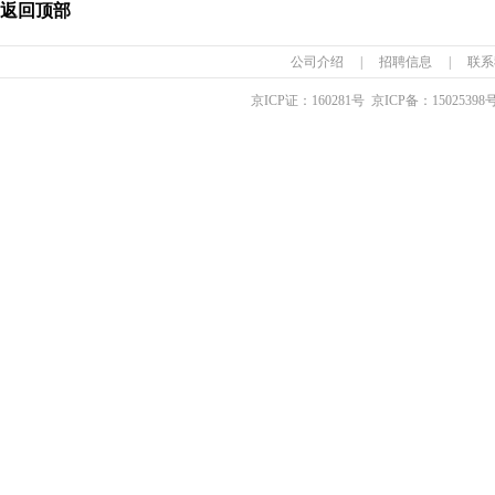
返回顶部
公司介绍
|
招聘信息
|
联系
京ICP证：
160281
号 京ICP备：
15025398