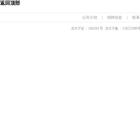
返回顶部
公司介绍
|
招聘信息
|
联系
京ICP证：
160281
号 京ICP备：
15025398