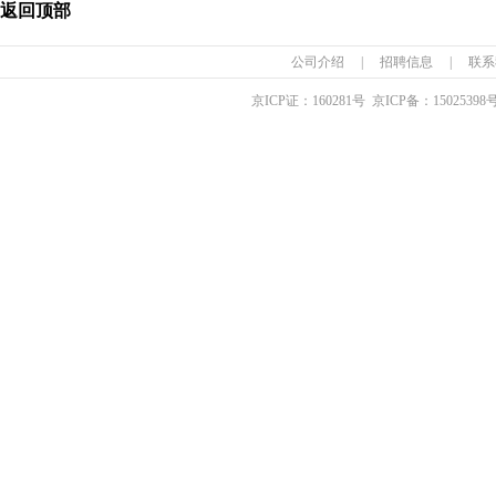
返回顶部
公司介绍
|
招聘信息
|
联系
京ICP证：
160281
号 京ICP备：
15025398