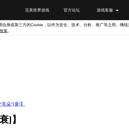
完美世界游戏
官方论坛
游戏客服
Cookie
用自身或第三方的
，以作为安全、技术、分析、推广等之用。继续
政策
。
耳朵”[衰]】
衰]】