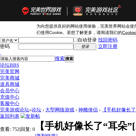
为向您提供良好的网站使用体验，完美世界网站会使
Cookie
Cookie
们使用
。若想了解更多，请阅读我们的
自动登录
找回密码
密码
立即注册
登录
搜索
搜索
论坛
BBS
完美官网
完美商城
道具商城
会员中心
充值中心
客服中心
完美游戏论坛
»
论坛
›
大型网络游戏
›
神雕侠侣
›
【手机好像长了“
返回列表
【手机好像长了“耳朵”[
查看:
752
|
回复:
0
[复制链接]