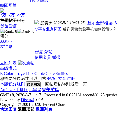
朝阳网警
7万
7万
22万
主题
帖子
积分
发表于 2026-5-9 10:03:25
|
显示全部楼层
|
惊世骇俗
@平安北京怀柔
反诈民警教您手机如何设置才
积分
222907
发消息
回复
评论
使用道具
举报
返回列表
高级模式
B
Color
Image
Link
Quote
Code
Smilies
您需要登录后才可以回帖
登录
|
立即注册
本版积分规则
回帖后跳转到最后一页
发表回复
Archiver
|
手机版
|
小黑屋
|
完美游戏
GMT+8, 2026-8-7 11:17
, Processed in 0.025161 second(s), 25 queries
Powered by
Discuz!
X3.4
Copyright © 2001-2020, Tencent Cloud.
快速回复
返回顶部
返回列表