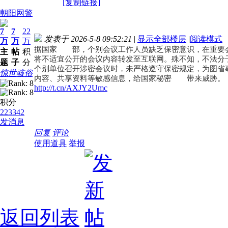
[复制链接]
朝阳网警
7
7
22
发表于 2026-5-8 09:52:21
|
显示全部楼层
|
阅读模式
万
万
万
据国家
安全
部，个别会议工作人员缺乏保密意识，在重要
主
帖
积
将不适宜公开的会议内容转发至互联网。殊不知，不法分
题
子
分
个别单位召开涉密会议时，未严格遵守保密规定，为图省
惊世骇俗
内容、共享资料等敏感信息，给国家秘密
安全
带来威胁。
http://t.cn/AXJY2Umc
积分
223342
发消息
回复
评论
使用道具
举报
返回列表