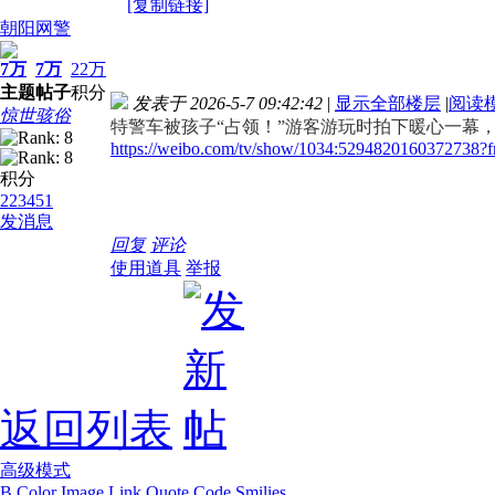
[复制链接]
朝阳网警
7万
7万
22万
主题
帖子
积分
发表于 2026-5-7 09:42:42
|
显示全部楼层
|
阅读
惊世骇俗
特警车被孩子“占领！”游客游玩时拍下暖心一幕
https://weibo.com/tv/show/1034:5294820160372738?
积分
223451
发消息
回复
评论
使用道具
举报
返回列表
高级模式
B
Color
Image
Link
Quote
Code
Smilies