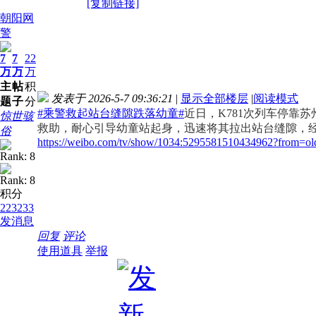
[复制链接]
朝阳网
警
7
7
22
万
万
万
主
帖
积
发表于 2026-5-7 09:36:21
|
显示全部楼层
|
阅读模式
题
子
分
#乘警救起站台缝隙跌落幼童#
近日，K781次列车停靠
惊世骇
救助，耐心引导幼童站起身，迅速将其拉出站台缝隙，
俗
https://weibo.com/tv/show/1034:5295581510434962?from=o
积分
223233
发消息
回复
评论
使用道具
举报