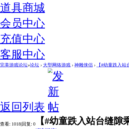
道具商城
会员中心
充值中心
客服中心
完美游戏论坛
»
论坛
›
大型网络游戏
›
神雕侠侣
›
【#幼童跌入站
返回列表
【#幼童跌入站台缝隙
查看:
1018
|
回复:
0