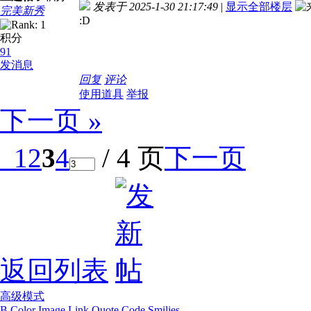
发表于 2025-1-30 21:17:49
|
显示全部楼层
完美新秀
:D
积分
91
发消息
回复
评论
使用道具
举报
下一页 »
1
2
3
4
/ 4 页
下一页
返回列表
高级模式
B
Color
Image
Link
Quote
Code
Smilies