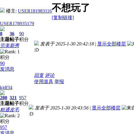
不想玩了
楼主:
USER181983116
[复制链接]
USER178935179
8
36
90
主题
帖子
积分
发表于 2025-1-30 20:42:18
|
显示全部楼层
完美新秀
:D
积分
90
发消息
回复
评论
使用道具
举报
kjdf34
280
321
957
主题
帖子
积分
发表于 2025-1-30 20:43:56
|
显示全部楼层
粗通皮毛
:D
积分
957
发消息