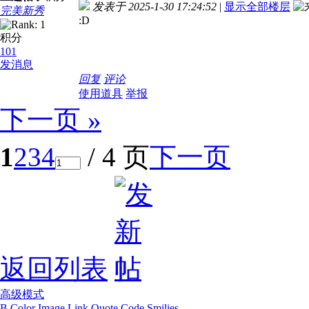
发表于 2025-1-30 17:24:52
|
显示全部楼层
完美新秀
:D
积分
101
发消息
回复
评论
使用道具
举报
下一页 »
1
2
3
4
/ 4 页
下一页
返回列表
高级模式
B
Color
Image
Link
Quote
Code
Smilies