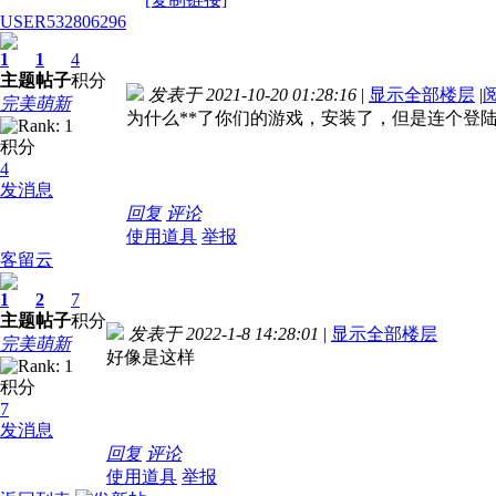
USER532806296
1
1
4
主题
帖子
积分
发表于 2021-10-20 01:28:16
|
显示全部楼层
|
完美萌新
为什么**了你们的游戏，安装了，但是连个登陆
积分
4
发消息
回复
评论
使用道具
举报
客留云
1
2
7
主题
帖子
积分
发表于 2022-1-8 14:28:01
|
显示全部楼层
完美萌新
好像是这样
积分
7
发消息
回复
评论
使用道具
举报