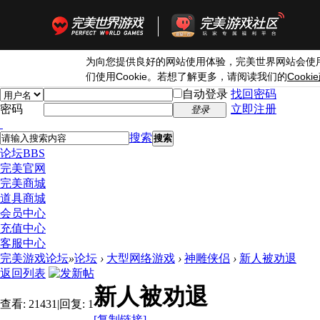
为向您提供良好的网站使用体验，完美世界网站会使
Cookie
Cookie
们使用
。若想了解更多，请阅读我们的
自动登录
找回密码
密码
立即注册
登录
搜索
搜索
论坛
BBS
完美官网
完美商城
道具商城
会员中心
充值中心
客服中心
完美游戏论坛
»
论坛
›
大型网络游戏
›
神雕侠侣
›
新人被劝退
返回列表
新人被劝退
查看:
21431
|
回复:
1
[复制链接]