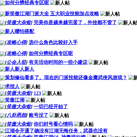
如何分辨经典专区呢
新笑傲江湖门派大全 五大职业技能加点攻略
[
笑傲大杂烩
]
完美你是越来越完蛋了，外挂都不管了
新人哪怕搭配
[
攻略心得
]
选什么角色比较好入手
[
攻略心得
]
如何分辨经典专区呢
[
公会入驻
]
有关活动时间的一些小建议
新人新人新人
策划修仙看多了。现在的门派技能还像金庸武侠风游戏？
求捏人
[
笑傲大杂烩
]
123
笑傲江湖
[
笑傲大杂烩
]
一切已经开始了
[
八卦恩怨
]
账号没了
[
笑傲大杂烩
]
你们封号看心情吗
江湖令开通了确没有江湖无悔任务，武器也没有