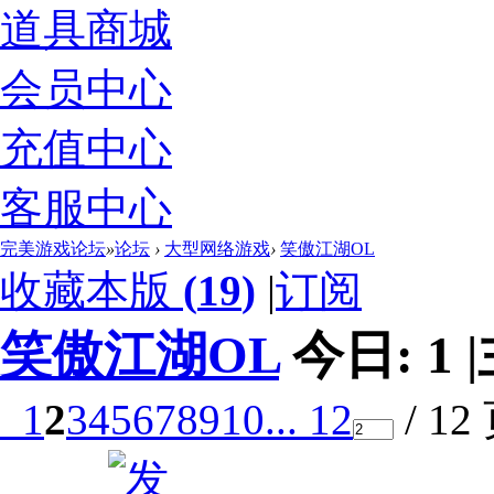
道具商城
会员中心
充值中心
客服中心
完美游戏论坛
»
论坛
›
大型网络游戏
›
笑傲江湖OL
收藏本版
(
19
)
|
订阅
笑傲江湖OL
今日:
1
|
1
2
3
4
5
6
7
8
9
10
... 12
/ 12