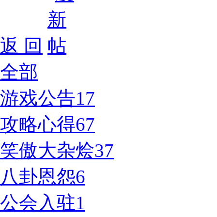
返 回
全部
游戏公告
17
攻略心得
67
笑傲大杂烩
37
八卦恩怨
6
公会入驻
1