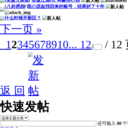
[
笑傲大杂烩
]
笑傲江湖OL 神豪排行榜
[
八卦恩怨
]
呕心沥血找回来的账号，结果封了十年
什么时候开新区？
下一页 »
1
2
3
4
5
6
7
8
9
10
... 12
/ 12
返 回
快速发帖
还可输入
80
个