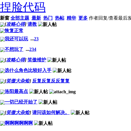
捏脸代码
新窗
全部主题
最新
热门
热帖
精华
更多
作者
回复/查看
最后
[
攻略心得
]
请教
恢复正常
我还可以玩
...
2
3
不想玩了
...
2
3
4
[
攻略心得
]
笑傲维护
选什么角色比较好入手
[
笑傲大杂烩
]
反复反复反反复复
洛阳最高点
一切已经开始了
[
笑傲大杂烩
]
请问该如何解决。
啊啊啊啊啊啊